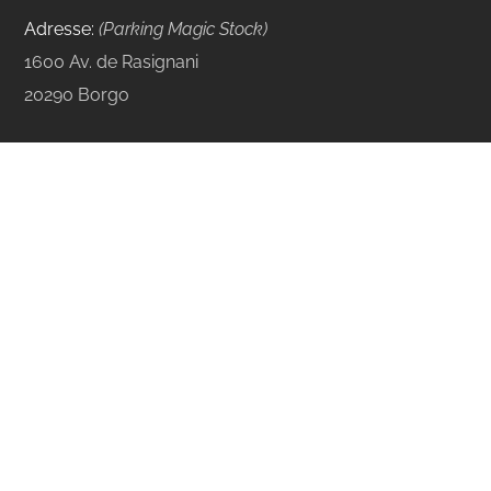
Adresse:
(Parking Magic Stock)
1600 Av. de Rasignani
20290 Borgo
Email:
contact@corse-cheminee.fr
Téléphone : 04 95 46 11 75
Nous contacter par Email
Navigation
Accueil
Produits :
Bois
–
Granulés
Isolation / Rénovation
–
RDV
–
FAQ
Aides Financières