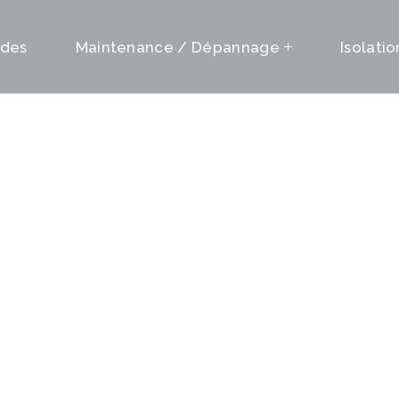
on permanente
ides
Maintenance / Dépannage
Isolati
on permanente